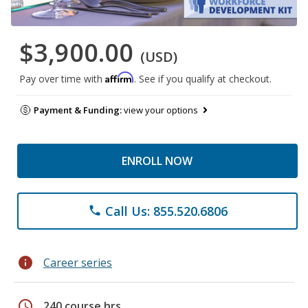
$3,900.00
(USD)
Affirm
Pay over time with
. See if you qualify at checkout.
Payment & Funding:
view your options
ENROLL NOW
Call Us: 855.520.6806
phone
info
Career series
schedule
240 course hrs