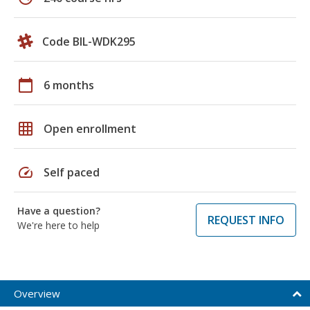
Code BIL-WDK295
calendar_today
6 months
grid_on
Open enrollment
speed
Self paced
Have a question?
REQUEST INFO
We're here to help
Overview