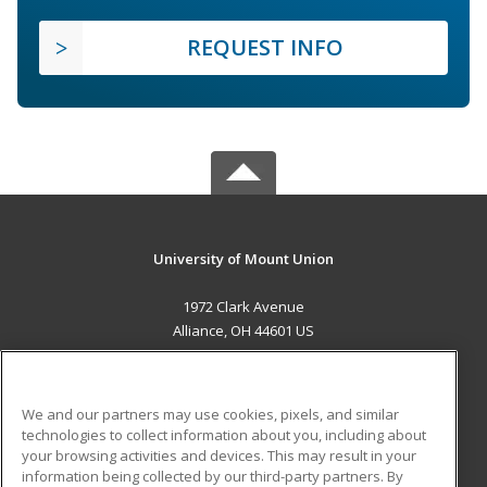
REQUEST INFO
University of Mount Union
1972 Clark Avenue
Alliance, OH 44601 US
MAIN CONTENT
Career Training
We and our partners may use cookies, pixels, and similar
technologies to collect information about you, including about
ADDITIONAL RESOURCES
your browsing activities and devices. This may result in your
information being collected by our third-party partners. By
Military
Student Blog