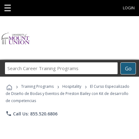
☰
LOGIN
Search
Go
Career
Training
›
›
›
Programs
Training Programs
Hospitality
El Curso Especializado
de Diseño de Bodas y Eventos de Preston Bailey con Kit de desarrollo
de competencias
phone
Call Us: 855.520.6806