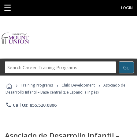
☰
LOGIN
Search
Go
Career
Training
›
›
›
Programs
Training Programs
Child Development
Asociado de
Desarrollo Infantil – Base central (De Español a Inglés)
phone
Call Us: 855.520.6806
Asociado de Desarrollo Infantil –