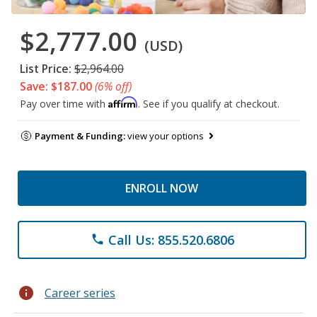
$2,777.00
(USD)
List Price:
$2,964.00
Save: $187.00
(6% off)
Affirm
Pay over time with
. See if you qualify at checkout.
Payment & Funding:
view your options
ENROLL NOW
Call Us: 855.520.6806
phone
info
Career series