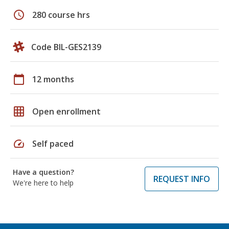
schedule
280 course hrs
Code BIL-GES2139
calendar_today
12 months
grid_on
Open enrollment
speed
Self paced
Have a question?
REQUEST INFO
We're here to help