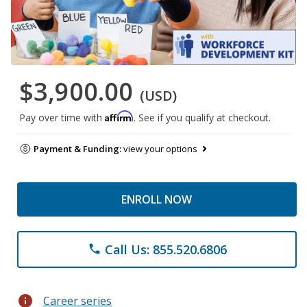
$3,900.00
(USD)
Affirm
Pay over time with
. See if you qualify at checkout.
Payment & Funding:
view your options
ENROLL NOW
Call Us: 855.520.6806
phone
info
Career series