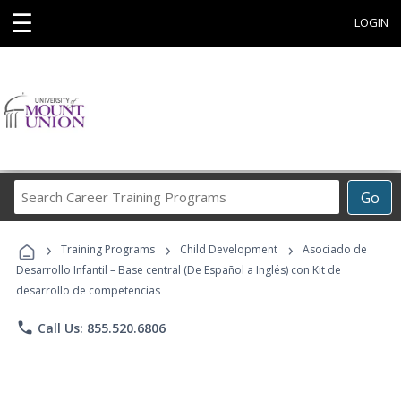
☰
LOGIN
Search
Go
Career
Training
›
›
›
Programs
Training Programs
Child Development
Asociado de
Desarrollo Infantil – Base central (De Español a Inglés) con Kit de
desarrollo de competencias
phone
Call Us: 855.520.6806