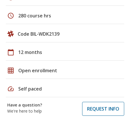
schedule
280 course hrs
Code BIL-WDK2139
calendar_today
12 months
grid_on
Open enrollment
speed
Self paced
Have a question?
REQUEST INFO
We're here to help