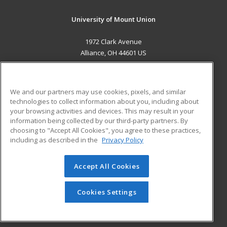
University of Mount Union
1972 Clark Avenue
Alliance, OH 44601 US
MAIN CONTENT
Career Training
We and our partners may use cookies, pixels, and similar
technologies to collect information about you, including about
ADDITIONAL RESOURCES
your browsing activities and devices. This may result in your
information being collected by our third-party partners. By
Military
Student Blog
choosing to "Accept All Cookies", you agree to these practices,
Financial Assistance
including as described in the
Privacy Policy
Help
Accept All Cookies
© 2026 ed2go, a division of Cengage Learning. All rights
reserved. The material on this site cannot be reproduced or
redistributed unless you have obtained prior written
Cookies Settings
permission from Cengage Learning.
Privacy Policy