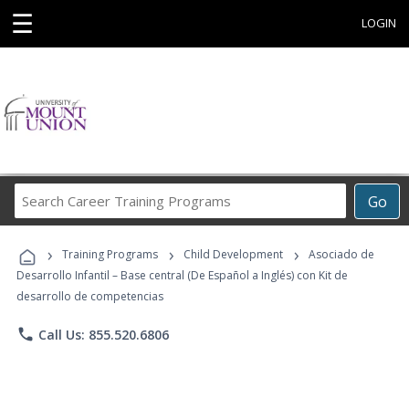
☰
LOGIN
Search
Go
Career
Training
›
›
›
Programs
Training Programs
Child Development
Asociado de
Desarrollo Infantil – Base central (De Español a Inglés) con Kit de
desarrollo de competencias
phone
Call Us: 855.520.6806