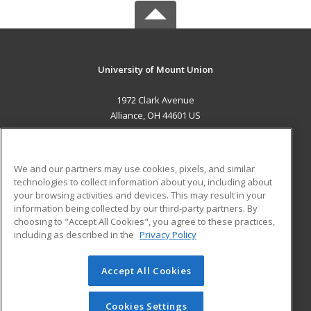
University of Mount Union
1972 Clark Avenue
Alliance, OH 44601 US
MAIN CONTENT
Career Training
We and our partners may use cookies, pixels, and similar
technologies to collect information about you, including about
ADDITIONAL RESOURCES
your browsing activities and devices. This may result in your
information being collected by our third-party partners. By
Military
Student Blog
choosing to "Accept All Cookies", you agree to these practices,
Financial Assistance
including as described in the
Privacy Policy
Help
Accept All Cookies
© 2026 ed2go, a division of Cengage Learning. All rights
reserved. The material on this site cannot be reproduced or
redistributed unless you have obtained prior written
Cookies Settings