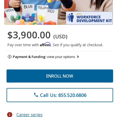
$3,900.00
(USD)
Affirm
Pay over time with
. See if you qualify at checkout.
Payment & Funding:
view your options
ENROLL NOW
Call Us: 855.520.6806
phone
info
Career series