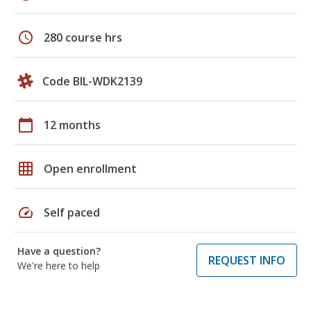
schedule
280 course hrs
Code BIL-WDK2139
calendar_today
12 months
grid_on
Open enrollment
speed
Self paced
Have a question?
REQUEST INFO
We're here to help